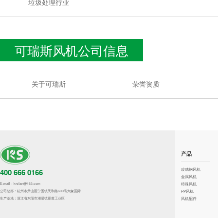
垃圾处理行业
可瑞斯风机公司信息
关于可瑞斯
荣誉资质
产品
玻璃钢风机
400 666 0166
金属风机
E-mail：krsfan@163.com
特殊风机
公司总部：杭州市萧山区宁围镇民和路600号大象国际
PP风机
生产基地：浙江省东阳市湖溪镇夏黄工业区
风机配件