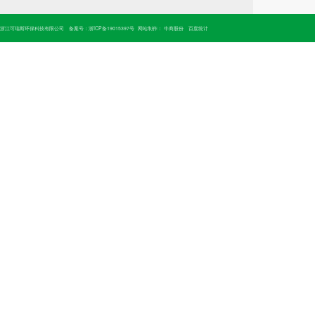
浙江可瑞斯环保科技有限公司
备案号：
浙ICP备19015397号
网站制作：
牛商股份
百度统计