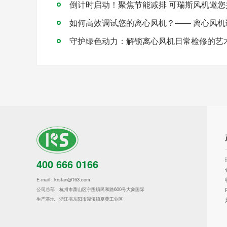
如何高效调试您的离心风机？—— 离心风机
守护绿色动力：解锁离心风机日常检修的艺
400 666 0166
E-mail：krsfan@163.com
公司总部：杭州市萧山区宁围镇民和路600号大象国际
生产基地：浙江省东阳市湖溪镇夏黄工业区