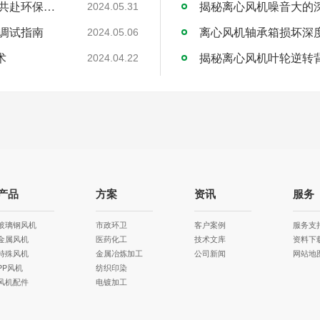
倒计时启动！聚焦节能减排 可瑞斯风机邀您共赴环保盛会！
揭秘离心风机噪音大的
2024.05.31
调试指南
离心风机轴承箱损坏深
2024.05.06
术
揭秘离心风机叶轮逆转
2024.04.22
产品
方案
资讯
服务
玻璃钢风机
市政环卫
客户案例
服务支
金属风机
医药化工
技术文库
资料下
特殊风机
金属冶炼加工
公司新闻
网站地
PP风机
纺织印染
风机配件
电镀加工