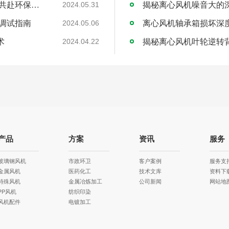
倒计时启动！聚焦节能减排 可瑞斯风机邀您共赴环保盛会！
揭秘离心风机噪音大的
2024.05.31
调试指南
离心风机轴承箱损坏深
2024.05.06
术
揭秘离心风机叶轮逆转
2024.04.22
产品
方案
资讯
服务
玻璃钢风机
市政环卫
客户案例
服务支
金属风机
医药化工
技术文库
资料下
特殊风机
金属冶炼加工
公司新闻
网站地
PP风机
纺织印染
风机配件
电镀加工