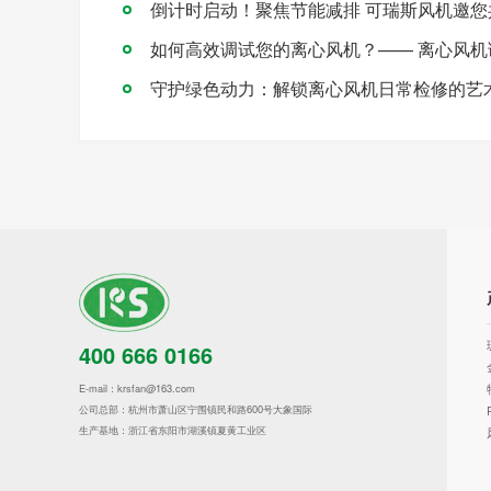
如何高效调试您的离心风机？—— 离心风机
守护绿色动力：解锁离心风机日常检修的艺
400 666 0166
E-mail：krsfan@163.com
公司总部：杭州市萧山区宁围镇民和路600号大象国际
生产基地：浙江省东阳市湖溪镇夏黄工业区