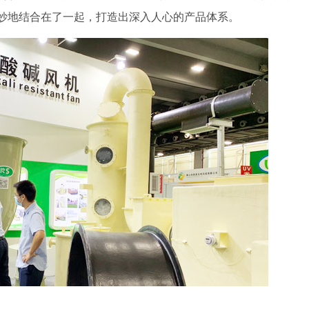
巧妙地结合在了一起，打造出深入人心的产品体系。