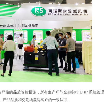
严格的品质管控措施，所有生产环节全部实行 ERP 系统管理
队，产品品质和交期均赢得客户的一致认可。