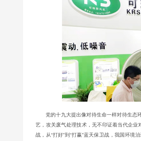
党的十九大提出像对待生命一样对待生态
艺，攻关废气处理技术，无不印证着当代企业对
战，从“打好”到“打赢”蓝天保卫战，我国环