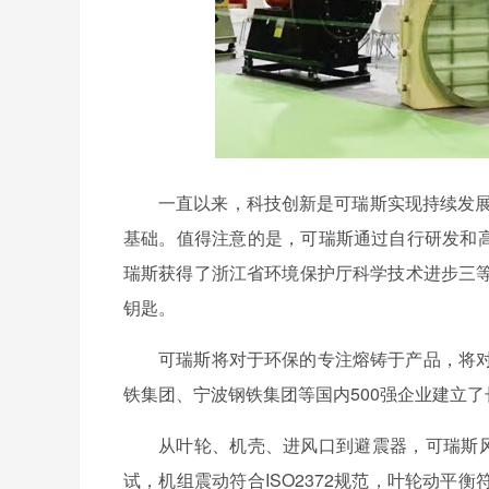
一直以来，科技创新是可瑞斯实现持续发展
基础。值得注意的是，可瑞斯通过自行研发和高
瑞斯获得了浙江省环境保护厅科学技术进步三
钥匙。
可瑞斯将对于环保的专注熔铸于产品，将
铁集团、宁波钢铁集团等国内500强企业建立
从叶轮、机壳、进风口到避震器，可瑞斯风机
试，机组震动符合ISO2372规范，叶轮动平衡