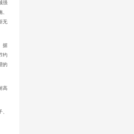
域强
施、
新无
。据
节约
理的
耐高
子、