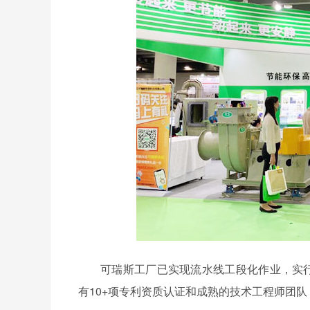
可瑞斯工厂已实现流水线工段化作业，实行
有10+项专利资质认证和成熟的技术工程师团