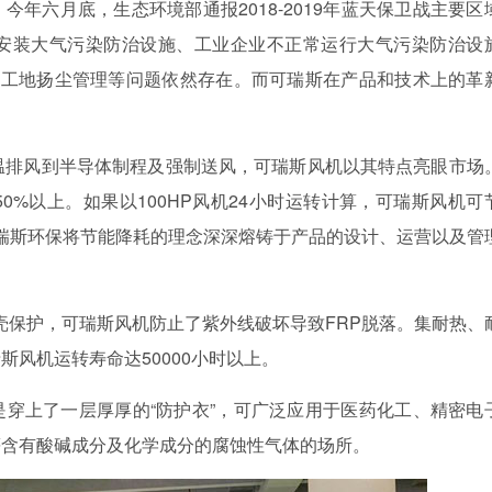
年六月底，生态环境部通报2018-2019年蓝天保卫战主要区
安装大气污染防治设施、工业企业不正常运行大气污染防治设
筑工地扬尘管理等问题依然存在。而可瑞斯在产品和技术上的革
温排风到半导体制程及强制送风，可瑞斯风机以其特点亮眼市场
0%以上。如果以100HP风机24小时运转计算，可瑞斯风机可
。可瑞斯环保将节能降耗的理念深深熔铸于产品的设计、运营以及管
脂及胶壳保护，可瑞斯风机防止了紫外线破坏导致FRP脱落。集耐热、
风机运转寿命达50000小时以上。
穿上了一层厚厚的“防护衣”，可广泛应用于医药化工、精密电
等含有酸碱成分及化学成分的腐蚀性气体的场所。