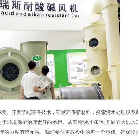
环境。开发节能环保技术，研发环保新材料，探索污水处理设及
于环境保护治理责任的承担。从实施“水十条”到开展五大涉水
境治理的力度有增无减。我们要注重战役中的每一个步伐，确保步