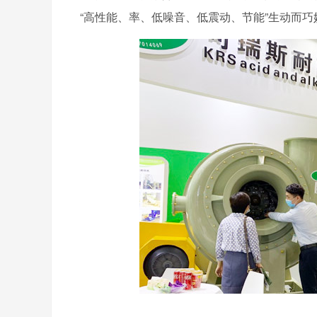
“高性能、率、低噪音、低震动、节能”生动而