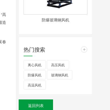
“高
防爆玻璃钢风机
锻造
展春
热门搜索
+
离心风机
高压风机
防爆风机
玻璃钢风机
高温风机
返回列表