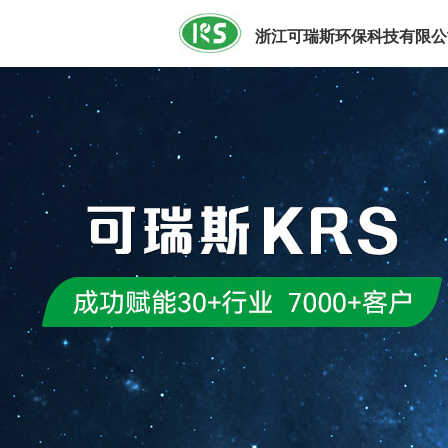
浙江可瑞斯环保科技有限公