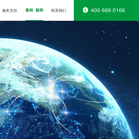
400 666 0166
服务支持
案例 · 新闻
联系我们