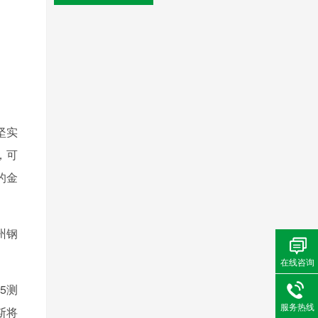
坚实
，可
的金
州钢
在线咨询
5测
服务热线
斯将