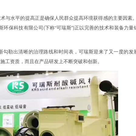
术与水平的提高正是确保人民群众提高环境获得感的主要因素。
斯环保科技有限公司(下称“可瑞斯”)正以完善的技术和装备力量
渐勾勒出清晰的治理路线和时间表，可瑞斯迎来了又一度的发
和施工资质，而且在产品研发上不断突破和创新。