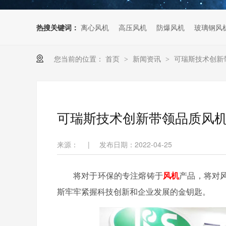
热搜关键词：
离心风机
高压风机
防爆风机
玻璃钢风
您当前的位置：
首页
新闻资讯
可瑞斯技术创新
>
>
可瑞斯技术创新带领品质风
来源：
|
发布日期：2022-04-25
将对于环保的专注熔铸于
风机
产品，将对
斯牢牢紧握科技创新和企业发展的金钥匙。