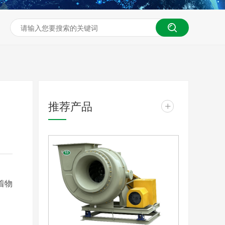
推荐产品
+
着物