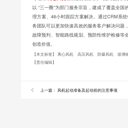
以 “三一圈”为部门服务宗旨，建成了覆盖全国
理方案、48小时跟踪方案解决。通过CRM系
务团队可以更加快速高效的服务客户解决问题
故障预判、智能路线规划、预防性维护检修等
创造价值。
【本文标签】
离心风机
高压风机
防爆风机
玻璃
【责任编辑】
上一篇：
风机起动准备及起动前的注意事项