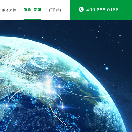
400 666 0166
服务支持
案例 · 新闻
联系我们