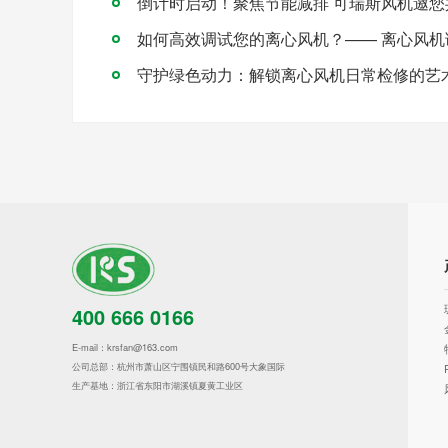
如何高效调试您的离心风机？—— 离心风机
守护绿色动力：解锁离心风机日常检修的艺
400 666 0166
E-mail：krsfan@163.com
公司总部：杭州市萧山区宁围镇民和路600号大象国际
生产基地：浙江省东阳市湖溪镇夏黄工业区