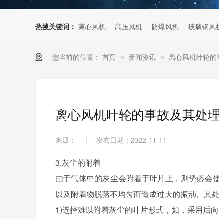
热搜关键词：
离心风机
高压风机
防爆风机
玻璃钢风
您当前的位置：
首页
新闻资讯
离心风机叶轮的
>
>
离心风机叶轮的事故及其处
来源：
|
发布日期：2022-11-11
3.灰尘的附着
由于气体中的灰尘会附着于叶片上，则势必会
以及附着物脱落不均匀而造成过大的振动。其处
1)选择难以附着灰尘的叶片形式，如，采用后