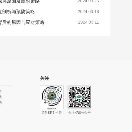
深层原因及应对策略
2024.03.25
度剖析与预防策略
2024.03.18
背后的原因与应对策略
2024.03.11
关注
持
载
图
关注KRS 抖音
关注KRS公众号