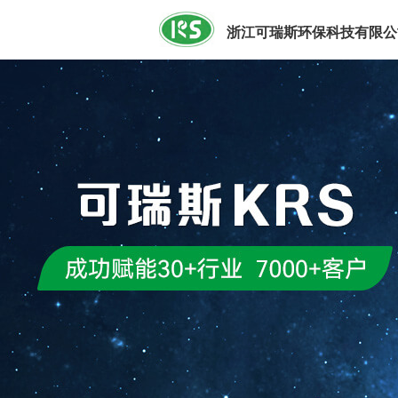
浙江可瑞斯环保科技有限公