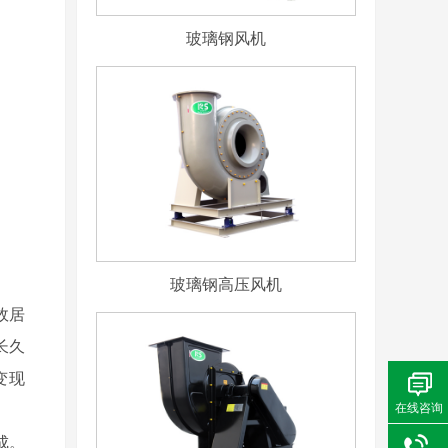
玻璃钢风机
玻璃钢高压风机
故居
长久
变现
在线咨询
成。