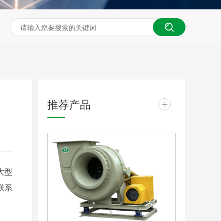
推荐产品
+
大型
联系