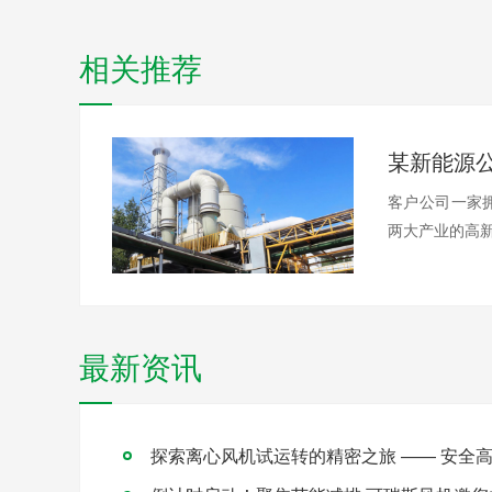
相关推荐
客户公司一家
两大产业的高新
最新资讯