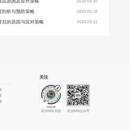
深层原因及应对策略
2024.03.25
度剖析与预防策略
2024.03.18
背后的原因与应对策略
2024.03.11
关注
持
载
图
关注KRS 抖音
关注KRS公众号