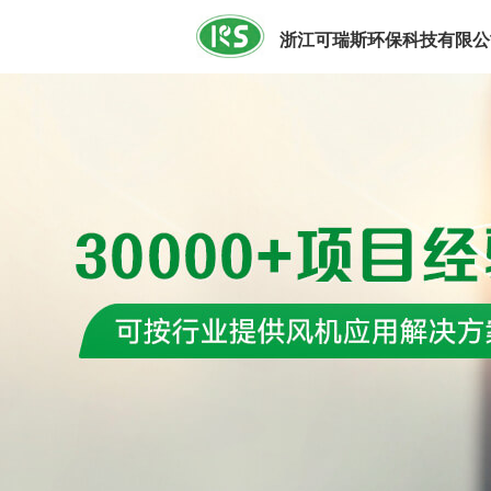
浙江可瑞斯环保科技有限公