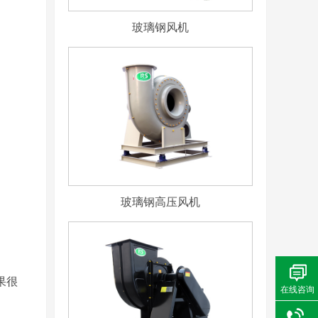
玻璃钢风机
玻璃钢高压风机
果很
在线咨询