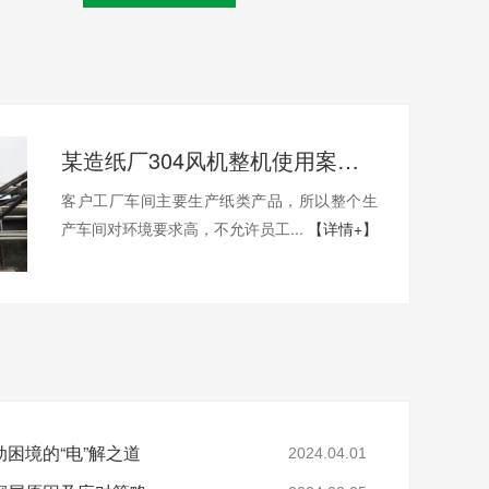
某造纸厂304风机整机使用案例！
客户工厂车间主要生产纸类产品，所以整个生
产车间对环境要求高，不允许员工...
【详情+】
困境的“电”解之道
2024.04.01