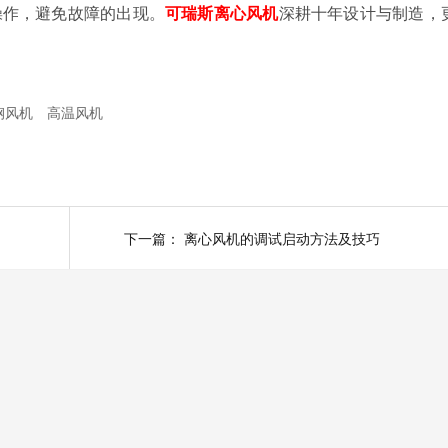
作，避免故障的出现。
可瑞斯
离心风机
深耕十年设计与制造，
钢风机
高温风机
下一篇：
离心风机的调试启动方法及技巧