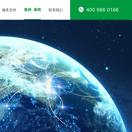
400 666 0166
服务支持
案例 · 新闻
联系我们