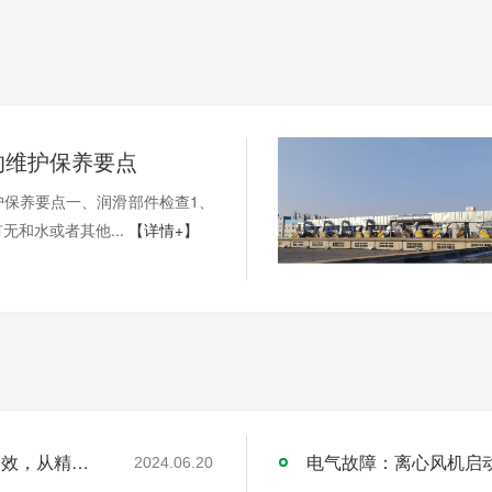
的维护保养要点
护保养要点一、润滑部件检查1、
无和水或者其他...
【详情+】
探索离心风机试运转的精密之旅 —— 安全高效，从精准测试开始
电气故障：离心风机启动
2024.06.20