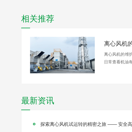
相关推荐
离心风机
离心风机的维
日常查看机油有
最新资讯