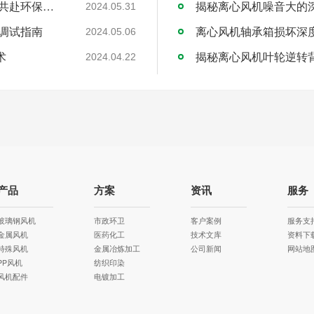
倒计时启动！聚焦节能减排 可瑞斯风机邀您共赴环保盛会！
揭秘离心风机噪音大的
2024.05.31
调试指南
离心风机轴承箱损坏深
2024.05.06
术
揭秘离心风机叶轮逆转
2024.04.22
产品
方案
资讯
服务
玻璃钢风机
市政环卫
客户案例
服务支
金属风机
医药化工
技术文库
资料下
特殊风机
金属冶炼加工
公司新闻
网站地
PP风机
纺织印染
风机配件
电镀加工