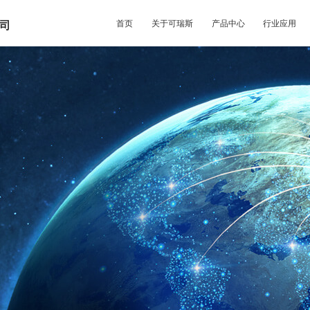
首页
关于可瑞斯
产品中心
行业应用
司