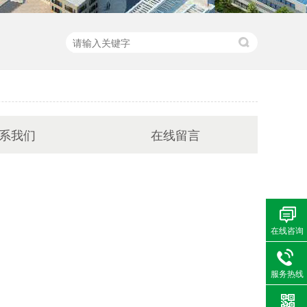
系我们
在线留言
在线咨询
服务热线