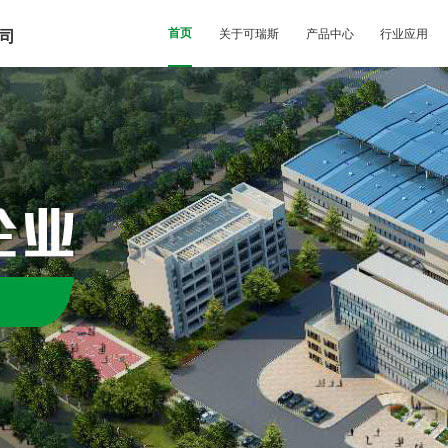
首页
关于可瑞斯
产品中心
行业应用
司