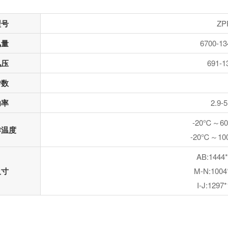
型号
ZP
风量
6700-13
风压
691-1
转数
功率
2.9-
-20℃～
作温度
-20℃～1
AB:1444*
尺寸
M-N:1004
I-J:1297