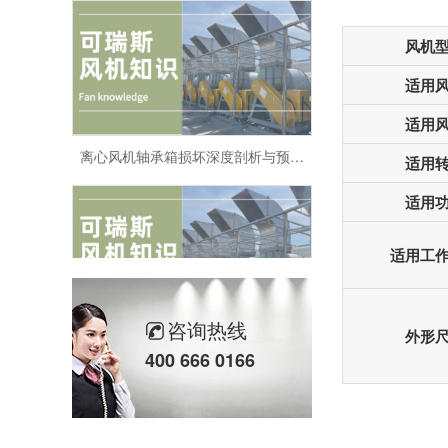
风机
适用
适用
离心风机轴承箱损坏深度剖析与预防策略
适用
适用
适用工
咨询热线
揭秘离心风机叶轮逆转背后的原因与应对策略
外形
400 666 0166