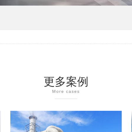
更多案例
More cases