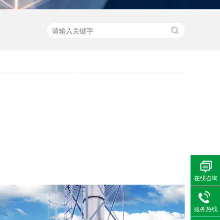
在线咨询
服务热线